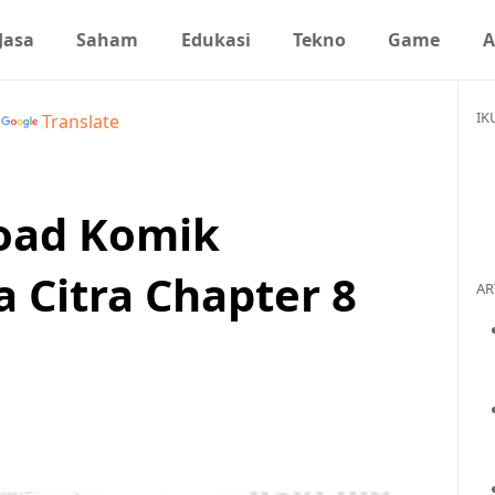
Jasa
Saham
Edukasi
Tekno
Game
A
IK
y
Translate
oad Komik
 Citra Chapter 8
AR