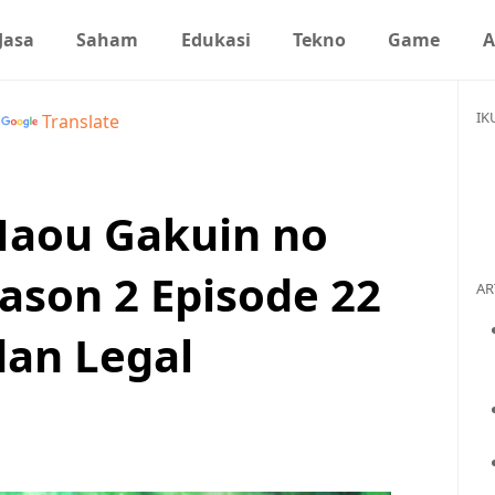
Jasa
Saham
Edukasi
Tekno
Game
A
IK
y
Translate
aou Gakuin no
ason 2 Episode 22
AR
an Legal