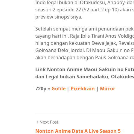
Indo legal bukan di Otakudesu, Anoboy, 
season 2 episode 22 (S2 part 2 ep 10) akan 
preview sinopsisnya.
Setelah sempat mengalami penundaan pekan
tayang hari ini. Raja Iblis Tirani Anos Vo
hilang dengan kekuatan Dewa Jejak, Reval
Golroana Delo Jiordal. Di Maou Gakuin no 
akan berhadapan dengan Paus Golroana da
Link Nonton Anime Maou Gakuin no Fute
dan Legal bukan Samehadaku, Otakude
720p =
Gofile
|
Pixeldrain
|
Mirror
Next Post
Nonton Anime Date A Live Season 5