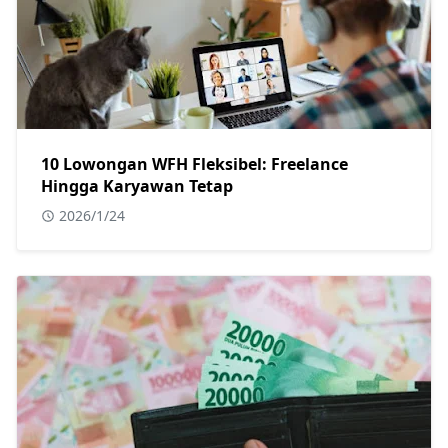
10 Lowongan WFH Fleksibel: Freelance
Hingga Karyawan Tetap
2026/1/24