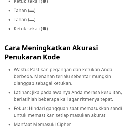
Ketuk sekali (●)
Tahan (▬)
Tahan (▬)
Ketuk sekali (●)
Cara Meningkatkan Akurasi
Penukaran Kode
Waktu: Pastikan pegangan dan ketukan Anda
berbeda. Menahan terlalu sebentar mungkin
dianggap sebagai ketukan.
Latihan: Jika pada awalnya Anda merasa kesulitan,
berlatihlah beberapa kali agar ritmenya tepat.
Fokus: Hindari gangguan saat memasukkan sandi
untuk memastikan setiap masukan akurat.
Manfaat Memasuki Cipher