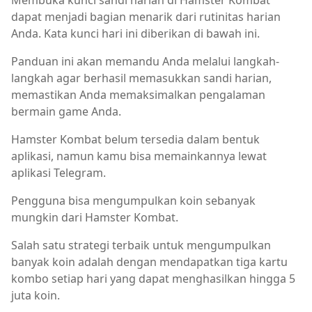
Membuka kunci sandi harian di Hamster Kombat
dapat menjadi bagian menarik dari rutinitas harian
Anda. Kata kunci hari ini diberikan di bawah ini.
Panduan ini akan memandu Anda melalui langkah-
langkah agar berhasil memasukkan sandi harian,
memastikan Anda memaksimalkan pengalaman
bermain game Anda.
Hamster Kombat belum tersedia dalam bentuk
aplikasi, namun kamu bisa memainkannya lewat
aplikasi Telegram.
Pengguna bisa mengumpulkan koin sebanyak
mungkin dari Hamster Kombat.
Salah satu strategi terbaik untuk mengumpulkan
banyak koin adalah dengan mendapatkan tiga kartu
kombo setiap hari yang dapat menghasilkan hingga 5
juta koin.