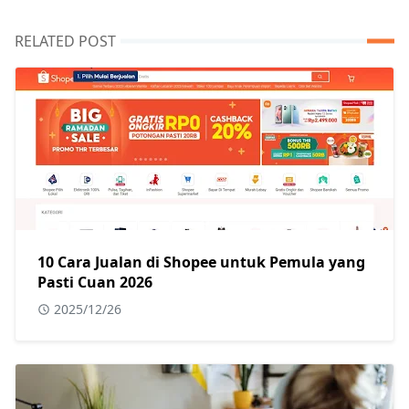
RELATED POST
10 Cara Jualan di Shopee untuk Pemula yang
Pasti Cuan 2026
2025/12/26