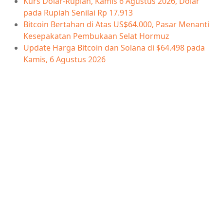
Kurs Dolar-Rupiah, Kamis 6 Agustus 2026, Dolar
pada Rupiah Senilai Rp 17.913
Bitcoin Bertahan di Atas US$64.000, Pasar Menanti
Kesepakatan Pembukaan Selat Hormuz
Update Harga Bitcoin dan Solana di $64.498 pada
Kamis, 6 Agustus 2026
BLOGGER PROFESIONAL DI INDONESIA