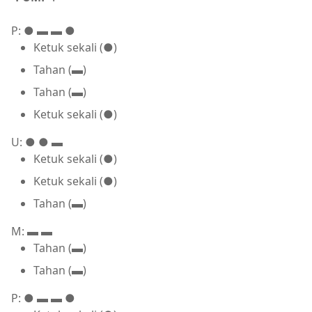
P: ● ▬ ▬ ●
Ketuk sekali (●)
Tahan (▬)
Tahan (▬)
Ketuk sekali (●)
U: ● ● ▬
Ketuk sekali (●)
Ketuk sekali (●)
Tahan (▬)
M: ▬ ▬
Tahan (▬)
Tahan (▬)
P: ● ▬ ▬ ●