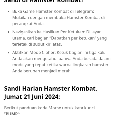
Sandi di Hamster Kombat?
Buka Game Hamster Kombat di Telegram:
Mulailah dengan membuka Hamster Kombat di
perangkat Anda.
Navigasikan ke Hasilkan Per Ketukan: Di layar
utama, cari bagian “Dapatkan per ketukan” yang
terletak di sudut kiri atas.
Aktifkan Mode Cipher: Ketuk bagian ini tiga kali.
Anda akan mengetahui bahwa Anda berada dalam
mode yang tepat ketika warna lingkaran hamster
Anda berubah menjadi merah.
Sandi Harian Hamster Kombat,
Jumat 21 Juni 2024:
Berikut panduan kode Morse untuk kata kunci
“
PUMP
”: