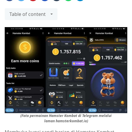
Table of content
(Foto permainan Hamster Kombat di Telegram melalui
laman hamsterkombat.io)