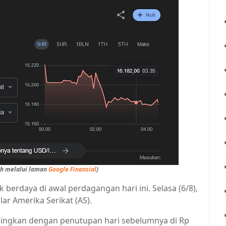
ah melalui laman
Google Finansial
)
k berdaya di awal perdagangan hari ini. Selasa (6/8),
lar Amerika Serikat (AS).
ingkan dengan penutupan hari sebelumnya di Rp