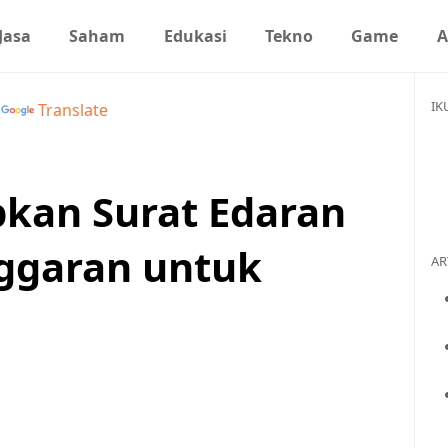
Jasa
Saham
Edukasi
Tekno
Game
A
IK
y
Translate
kan Surat Edaran
nggaran untuk
AR