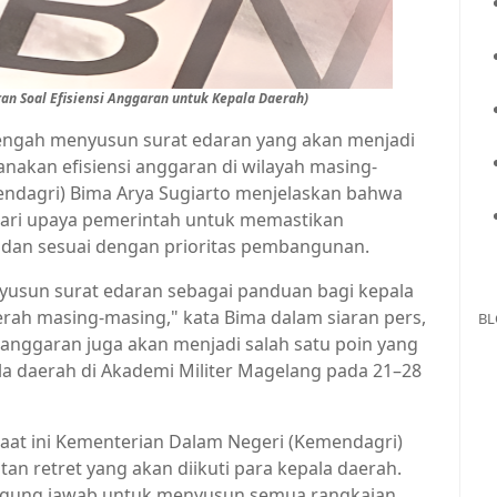
an Soal Efisiensi Anggaran untuk Kepala Daerah)
engah menyusun surat edaran yang akan menjadi
nakan efisiensi anggaran di wilayah masing-
ndagri) Bima Arya Sugiarto menjelaskan bahwa
 dari upaya pemerintah untuk memastikan
 dan sesuai dengan prioritas pembangunan.
yusun surat edaran sebagai panduan bagi kepala
erah masing-masing," kata Bima dalam siaran pers,
BL
 anggaran juga akan menjadi salah satu poin yang
a daerah di Akademi Militer Magelang pada 21–28
at ini Kementerian Dalam Negeri (Kemendagri)
an retret yang akan diikuti para kepala daerah.
ggung jawab untuk menyusun semua rangkaian