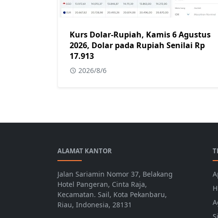
Kurs Dolar-Rupiah, Kamis 6 Agustus
2026, Dolar pada Rupiah Senilai Rp
17.913
2026/8/6
ALAMAT KANTOR
T
Jalan Sariamin Nomor 37, Belakang
A
Hotel Pangeran, Cinta Raja,
H
Kecamatan. Sail, Kota Pekanbaru,
A
Riau, Indonesia, 28131
S