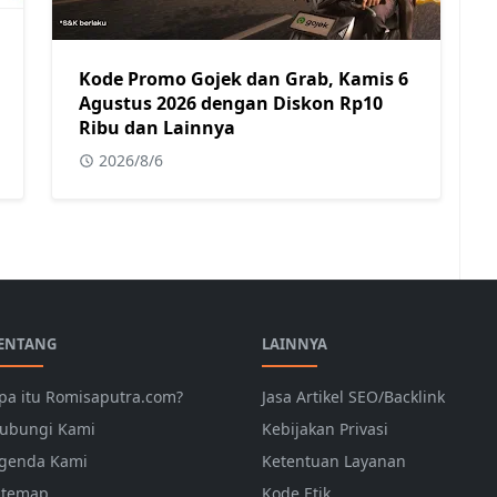
Kode Promo Gojek dan Grab, Kamis 6
Agustus 2026 dengan Diskon Rp10
Ribu dan Lainnya
2026/8/6
ENTANG
LAINNYA
pa itu Romisaputra.com?
Jasa Artikel SEO/Backlink
ubungi Kami
Kebijakan Privasi
genda Kami
Ketentuan Layanan
itemap
Kode Etik