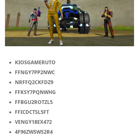
KIOSGAMERUTO
FFNGY7PP2NWC
NRFFQ2CKFDZ9
FFKSY7PQNWHG
FFBGU2ROTZL5
FFICDCTSL5FT
VENGY18EX472
4F96ZWSWS2R4