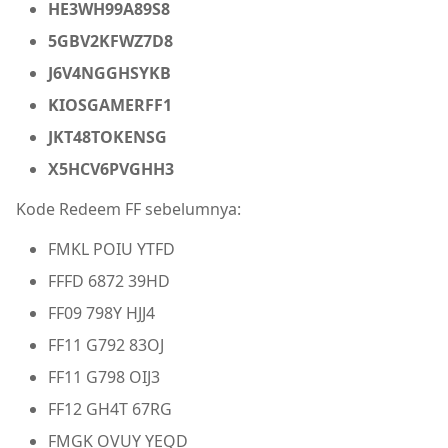
HE3WH99A89S8
5GBV2KFWZ7D8
J6V4NGGHSYKB
KIOSGAMERFF1
JKT48TOKENSG
X5HCV6PVGHH3
Kode Redeem FF sebelumnya:
FMKL POIU YTFD
FFFD 6872 39HD
FF09 798Y HJJ4
FF11 G792 83OJ
FF11 G798 OIJ3
FF12 GH4T 67RG
FMGK OVUY YEQD