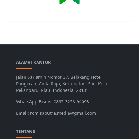
ALAMAT KANTOR
Jalan Sariamin Nomor 37, Belakang Hotel
Pangeran, Cinta Raja, Kecamatan. Sail, Kota
Pekanbaru, Riau, Indonesia, 28131
WhatsApp Bisnis: 0895-3258-94098
Email: romisaputra.media@gmail.com
TENTANG