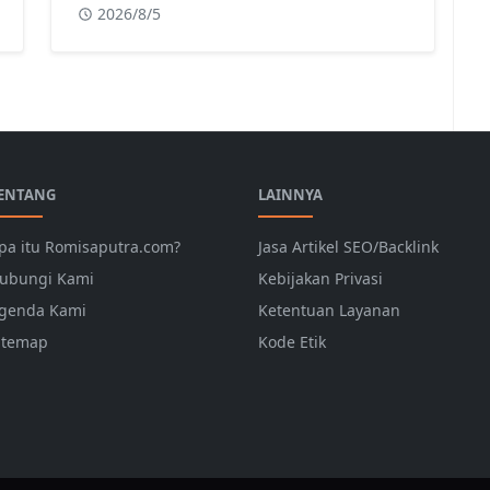
2026/8/5
ENTANG
LAINNYA
pa itu Romisaputra.com?
Jasa Artikel SEO/Backlink
ubungi Kami
Kebijakan Privasi
genda Kami
Ketentuan Layanan
itemap
Kode Etik