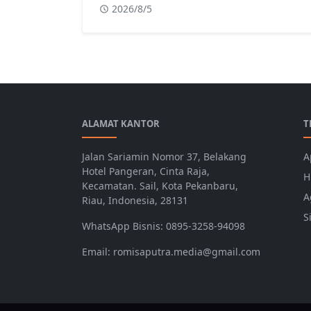
2026/8/5
ALAMAT KANTOR
T
Jalan Sariamin Nomor 37, Belakang
A
Hotel Pangeran, Cinta Raja,
H
Kecamatan. Sail, Kota Pekanbaru,
A
Riau, Indonesia, 28131
S
WhatsApp Bisnis: 0895-3258-94098
Email: romisaputra.media@gmail.com