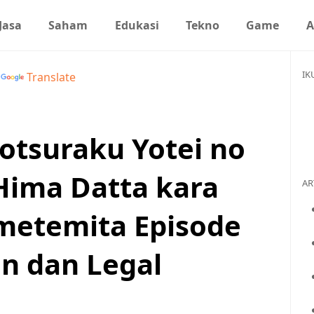
Jasa
Saham
Edukasi
Tekno
Game
A
IK
y
Translate
tsuraku Yotei no
Hima Datta kara
AR
etemita Episode
n dan Legal