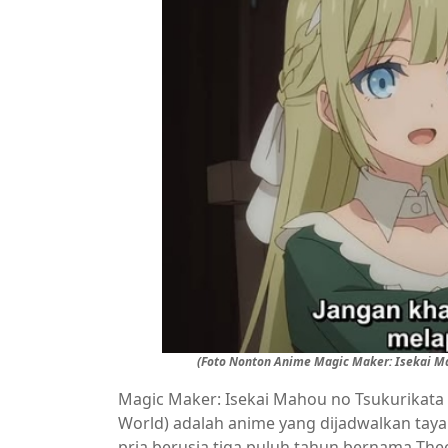
(Foto Nonton Anime Magic Maker: Isekai Ma
Magic Maker: Isekai Mahou no Tsukurikata
World) adalah anime yang dijadwalkan tayan
pria berusia tiga puluh tahun bernama The