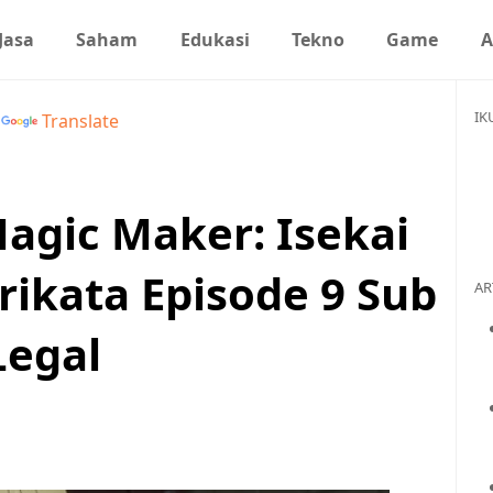
Jasa
Saham
Edukasi
Tekno
Game
A
IK
y
Translate
gic Maker: Isekai
ikata Episode 9 Sub
AR
Legal