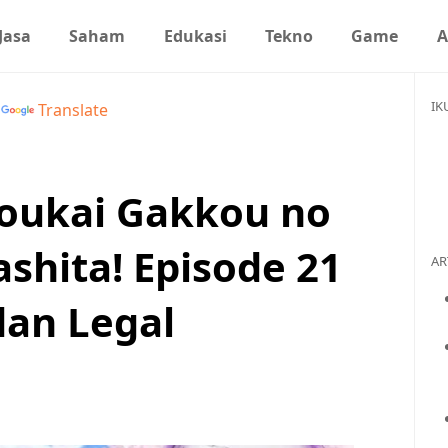
Jasa
Saham
Edukasi
Tekno
Game
A
IK
y
Translate
oukai Gakkou no
shita! Episode 21
AR
an Legal