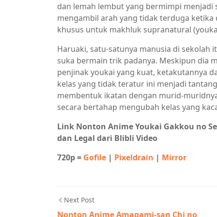
dan lemah lembut yang bermimpi menjadi s
mengambil arah yang tidak terduga ketika 
khusus untuk makhluk supranatural (youkai
Haruaki, satu-satunya manusia di sekolah 
suka bermain trik padanya. Meskipun dia 
penjinak youkai yang kuat, ketakutannya
kelas yang tidak teratur ini menjadi tanta
membentuk ikatan dengan murid-muridnya d
secara bertahap mengubah kelas yang kaca
Link Nonton Anime Youkai Gakkou no Se
dan Legal dari Blibli Video
720p =
Gofile
|
Pixeldrain
|
Mirror
Next Post
Nonton Anime Amagami-san Chi no