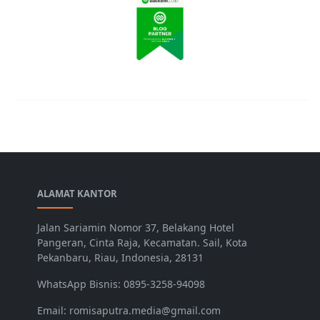
ALAMAT KANTOR
Jalan Sariamin Nomor 37, Belakang Hotel
Pangeran, Cinta Raja, Kecamatan. Sail, Kota
Pekanbaru, Riau, Indonesia, 28131
WhatsApp Bisnis: 0895-3258-94098
Email: romisaputra.media@gmail.com