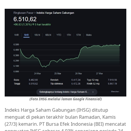
(Foto IHSG melalui laman Google Finansial)
Indeks Harga Saham Gabungan (IHSG) ditutup
menguat di pekan terakhir bulan Ramadan, Kamis
(27/3) kemarin. PT Bursa Efek Indonesia (BEI) mencatat