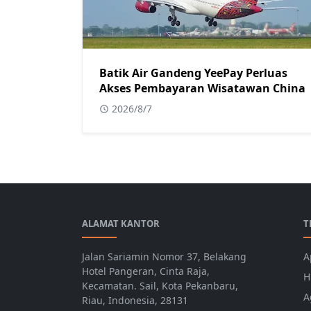
Batik Air Gandeng YeePay Perluas
Akses Pembayaran Wisatawan China
2026/8/7
ALAMAT KANTOR
T
Jalan Sariamin Nomor 37, Belakang
A
Hotel Pangeran, Cinta Raja,
H
Kecamatan. Sail, Kota Pekanbaru,
A
Riau, Indonesia, 28131