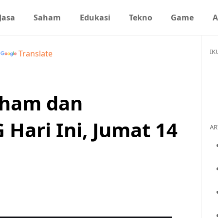
Jasa
Saham
Edukasi
Tekno
Game
A
IK
y
Translate
aham dan
Hari Ini, Jumat 14
AR