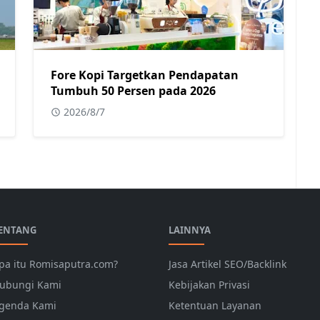
Fore Kopi Targetkan Pendapatan
Tumbuh 50 Persen pada 2026
2026/8/7
ENTANG
LAINNYA
pa itu Romisaputra.com?
Jasa Artikel SEO/Backlink
ubungi Kami
Kebijakan Privasi
genda Kami
Ketentuan Layanan