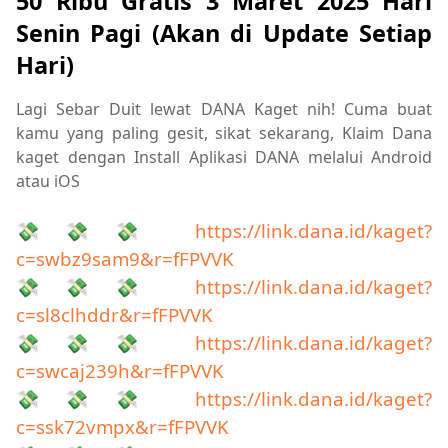
50 Ribu Gratis 3 Maret 2025 Hari
Senin Pagi (Akan di Update Setiap
Hari)
Lagi Sebar Duit lewat DANA Kaget nih! Cuma buat
kamu yang paling gesit, sikat sekarang, Klaim Dana
kaget dengan Install Aplikasi DANA melalui Android
atau iOS
💸💸💸
https://link.dana.id/kaget?
c=swbz9sam9&r=fFPVVK
💸💸💸
https://link.dana.id/kaget?
c=sl8clhddr&r=fFPVVK
💸💸💸
https://link.dana.id/kaget?
c=swcaj239h&r=fFPVVK
💸💸💸
https://link.dana.id/kaget?
c=ssk72vmpx&r=fFPVVK