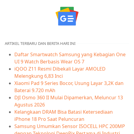
ARTIKEL TERBARU DAN BERITA HARI INI
Daftar Smartwatch Samsung yang Kebagian One
UI 9 Watch Berbasis Wear OS 7
iQOO Z11 Resmi Dibekali Layar AMOLED
Melengkung 6,83 Inci
Xiaomi Pad 9 Series Bocor, Usung Layar 3,2K dan
Baterai 9.720 mAh
DJI Osmo 360 II Mulai Dipamerkan, Meluncur 13
Agustus 2026
Kelangkaan DRAM Bisa Batasi Ketersediaan
iPhone 18 Pro Saat Peluncuran
Samsung Umumkan Sensor ISOCELL HPC 200MP
dengan Teknologi DeepPix Pertama di Industri