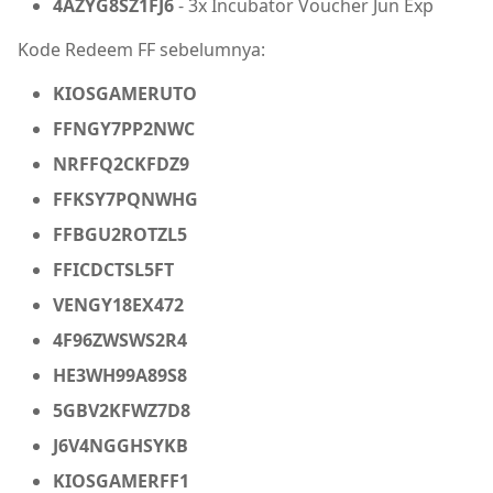
4AZYG8SZ1FJ6
- 3x Incubator Voucher Jun Exp
Kode Redeem FF sebelumnya:
KIOSGAMERUTO
FFNGY7PP2NWC
NRFFQ2CKFDZ9
FFKSY7PQNWHG
FFBGU2ROTZL5
FFICDCTSL5FT
VENGY18EX472
4F96ZWSWS2R4
HE3WH99A89S8
5GBV2KFWZ7D8
J6V4NGGHSYKB
KIOSGAMERFF1