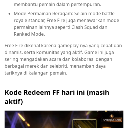
membantu pemain dalam pertempuran.
Mode Permainan Beragam: Selain mode battle
royale standar, Free Fire juga menawarkan mode
permainan lainnya seperti Clash Squad dan
Ranked Mode.
Free Fire dikenal karena gameplay-nya yang cepat dan
dinamis, serta komunitas yang aktif. Game ini juga
sering mengadakan acara dan kolaborasi dengan
berbagai merek dan selebriti, menambah daya
tariknya di kalangan pemain.
Kode Redeem FF hari ini (masih
aktif)