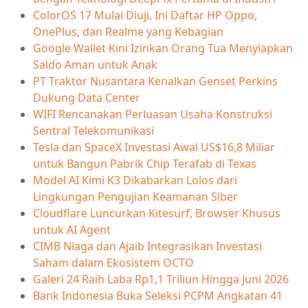
ColorOS 17 Mulai Diuji, Ini Daftar HP Oppo,
OnePlus, dan Realme yang Kebagian
Google Wallet Kini Izinkan Orang Tua Menyiapkan
Saldo Aman untuk Anak
PT Traktor Nusantara Kenalkan Genset Perkins
Dukung Data Center
WIFI Rencanakan Perluasan Usaha Konstruksi
Sentral Telekomunikasi
Tesla dan SpaceX Investasi Awal US$16,8 Miliar
untuk Bangun Pabrik Chip Terafab di Texas
Model AI Kimi K3 Dikabarkan Lolos dari
Lingkungan Pengujian Keamanan Siber
Cloudflare Luncurkan Kitesurf, Browser Khusus
untuk AI Agent
CIMB Niaga dan Ajaib Integrasikan Investasi
Saham dalam Ekosistem OCTO
Galeri 24 Raih Laba Rp1,1 Triliun Hingga Juni 2026
Bank Indonesia Buka Seleksi PCPM Angkatan 41