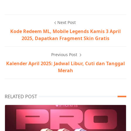
Next Post
Kode Redeem ML, Mobile Legends Kamis 3 April
2025, Dapatkan Fragment Skin Gratis
Previous Post
Kalender April 2025: Jadwal Libur, Cuti dan Tanggal
Merah
RELATED POST