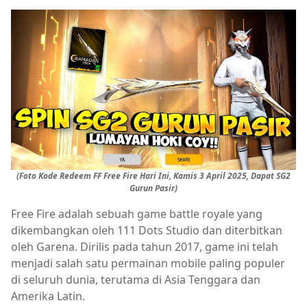
(Foto Kode Redeem FF Free Fire Hari Ini, Kamis 3 April 2025, Dapat SG2
Gurun Pasir)
Free Fire adalah sebuah game battle royale yang
dikembangkan oleh 111 Dots Studio dan diterbitkan
oleh Garena. Dirilis pada tahun 2017, game ini telah
menjadi salah satu permainan mobile paling populer
di seluruh dunia, terutama di Asia Tenggara dan
Amerika Latin.