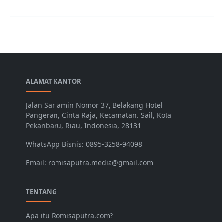
ALAMAT KANTOR
Jalan Sariamin Nomor 37, Belakang Hotel
Pangeran, Cinta Raja, Kecamatan. Sail, Kota
Pekanbaru, Riau, Indonesia, 28131
WhatsApp Bisnis: 0895-3258-94098
Email: romisaputra.media@gmail.com
TENTANG
Apa itu Romisaputra.com?