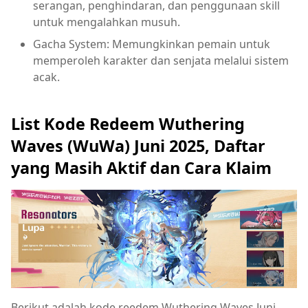
serangan, penghindaran, dan penggunaan skill
untuk mengalahkan musuh.
Gacha System: Memungkinkan pemain untuk
memperoleh karakter dan senjata melalui sistem
acak.
List Kode Redeem Wuthering
Waves (WuWa) Juni 2025, Daftar
yang Masih Aktif dan Cara Klaim
Berikut adalah kode reedem Wuthering Waves Juni