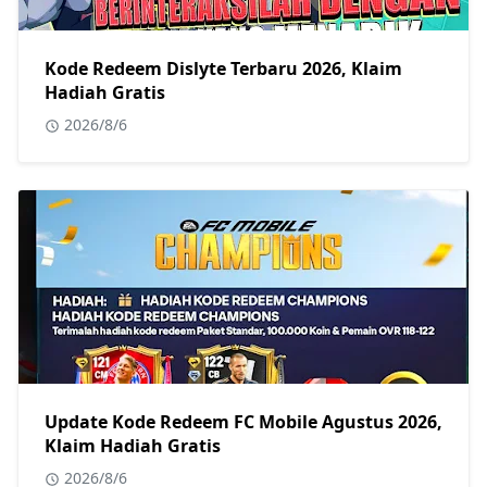
Kode Redeem Dislyte Terbaru 2026, Klaim
Hadiah Gratis
2026/8/6
Update Kode Redeem FC Mobile Agustus 2026,
Klaim Hadiah Gratis
2026/8/6