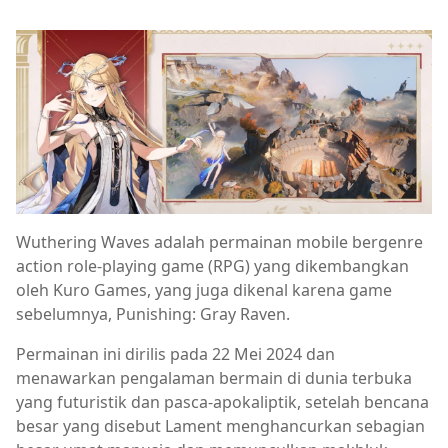
Wuthering Waves adalah permainan mobile bergenre
action role-playing game (RPG) yang dikembangkan
oleh Kuro Games, yang juga dikenal karena game
sebelumnya, Punishing: Gray Raven.
Permainan ini dirilis pada 22 Mei 2024 dan
menawarkan pengalaman bermain di dunia terbuka
yang futuristik dan pasca-apokaliptik, setelah bencana
besar yang disebut Lament menghancurkan sebagian