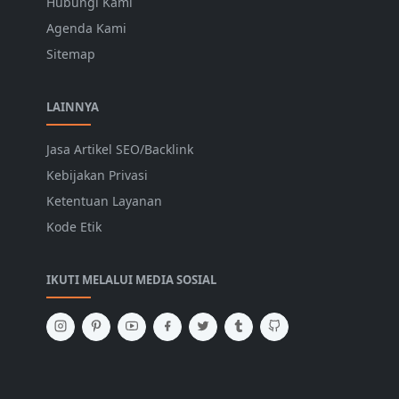
Hubungi Kami
Agenda Kami
Sitemap
LAINNYA
Jasa Artikel SEO/Backlink
Kebijakan Privasi
Ketentuan Layanan
Kode Etik
IKUTI MELALUI MEDIA SOSIAL