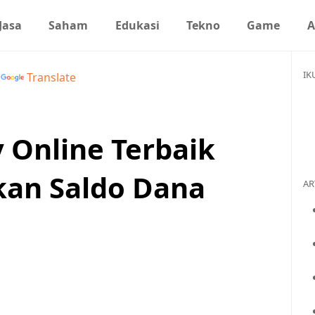
Jasa
Saham
Edukasi
Tekno
Game
A
IK
y
Translate
y Online Terbaik
kan Saldo Dana
AR