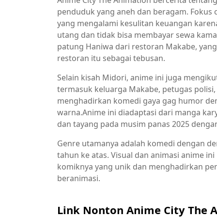
Anime City The Animation bercerita tentang
penduduk yang aneh dan beragam. Fokus c
yang mengalami kesulitan keuangan karena 
utang dan tidak bisa membayar sewa kamar
patung Haniwa dari restoran Makabe, yan
restoran itu sebagai tebusan.
Selain kisah Midori, anime ini juga mengiku
termasuk keluarga Makabe, petugas polisi, 
menghadirkan komedi gaya gag humor den
warna.Anime ini diadaptasi dari manga kary
dan tayang pada musim panas 2025 dengan 
Genre utamanya adalah komedi dengan dem
tahun ke atas. Visual dan animasi anime in
komiknya yang unik dan menghadirkan pe
beranimasi.
Link Nonton Anime City The 