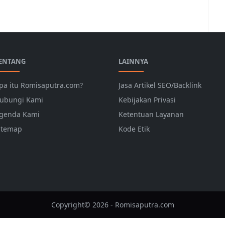
ENTANG
LAINNYA
pa itu Romisaputra.com?
Jasa Artikel SEO/Backlink
ubungi Kami
Kebijakan Privasi
genda Kami
Ketentuan Layanan
itemap
Kode Etik
Copyright© 2026 - Romisaputra.com