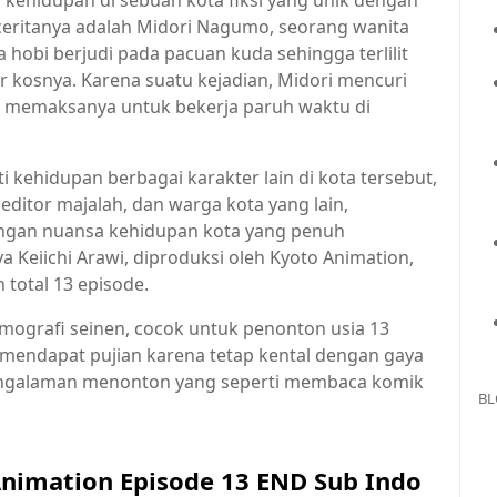
 kehidupan di sebuah kota fiksi yang unik dengan
eritanya adalah Midori Nagumo, seorang wanita
hobi berjudi pada pacuan kuda sehingga terlilit
 kosnya. Karena suatu kejadian, Midori mencuri
g memaksanya untuk bekerja paruh waktu di
ti kehidupan berbagai karakter lain di kota tersebut,
editor majalah, dan warga kota yang lain,
gan nuansa kehidupan kota yang penuh
a Keiichi Arawi, diproduksi oleh Kyoto Animation,
total 13 episode.
ografi seinen, cocok untuk penonton usia 13
i mendapat pujian karena tetap kental dengan gaya
ngalaman menonton yang seperti membaca komik
BL
Animation Episode 13 END Sub Indo