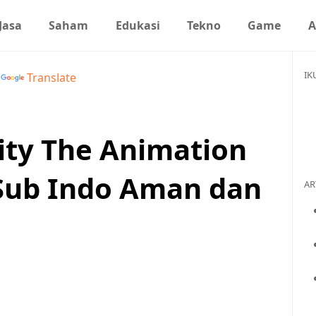
Jasa
Saham
Edukasi
Tekno
Game
A
IK
y
Translate
ty The Animation
Sub Indo Aman dan
AR