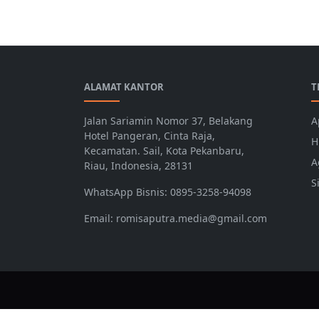
ALAMAT KANTOR
T
Jalan Sariamin Nomor 37, Belakang
A
Hotel Pangeran, Cinta Raja,
H
Kecamatan. Sail, Kota Pekanbaru,
A
Riau, Indonesia, 28131
S
WhatsApp Bisnis: 0895-3258-94098
Email: romisaputra.media@gmail.com