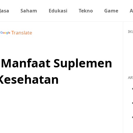
Jasa
Saham
Edukasi
Tekno
Game
A
IK
y
Translate
? Manfaat Suplemen
 Kesehatan
AR