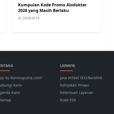
Kumpulan Kode Promo Alodokter
2026 yang Masih Berlaku
2026/6/16
ENTANG
LAINNYA
pa itu Romisaputra.com?
Jasa Artikel SEO/Backlink
ubungi Kami
Kebijakan Privasi
genda Kami
Ketentuan Layanan
itemap
Kode Etik