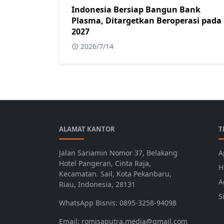
Indonesia Bersiap Bangun Bank
Plasma, Ditargetkan Beroperasi pada
2027
2026/7/14
ALAMAT KANTOR
T
Jalan Sariamin Nomor 37, Belakang
A
Hotel Pangeran, Cinta Raja,
H
Kecamatan. Sail, Kota Pekanbaru,
A
Riau, Indonesia, 28131
S
WhatsApp Bisnis: 0895-3258-94098
Email: romisaputra.media@gmail.com