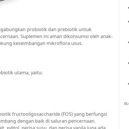
ggabungkan probiotik dan prebiotik untuk
ernaan. Suplemen ini aman dikonsumsi oleh anak-
kung keseimbangan mikroflora usus.
biotik utama, yaitu:
BL
ebiotik fructooligosaccharide (FOS) yang berfungsi
embang dengan baik di saluran pencernaan.
 xylitol, perisa susu, dan perisa vanila juga ada