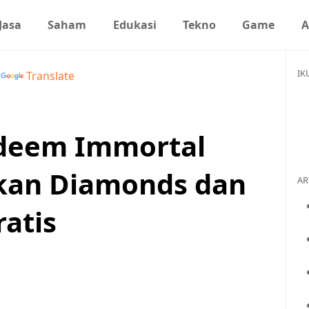
Jasa
Saham
Edukasi
Tekno
Game
A
IK
y
Translate
deem Immortal
tkan Diamonds dan
AR
ratis