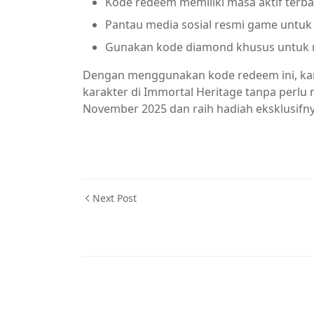
Kode redeem memiliki masa aktif terba
Pantau media sosial resmi game untuk
Gunakan kode diamond khusus untuk 
Dengan menggunakan kode redeem ini, ka
karakter di Immortal Heritage tanpa perlu
November 2025 dan raih hadiah eksklusifnya
Next Post
Berita,Game,Immortal Heritage