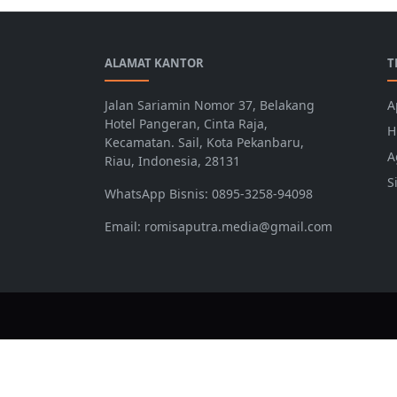
ALAMAT KANTOR
T
Jalan Sariamin Nomor 37, Belakang
A
Hotel Pangeran, Cinta Raja,
H
Kecamatan. Sail, Kota Pekanbaru,
A
Riau, Indonesia, 28131
S
WhatsApp Bisnis: 0895-3258-94098
Email: romisaputra.media@gmail.com