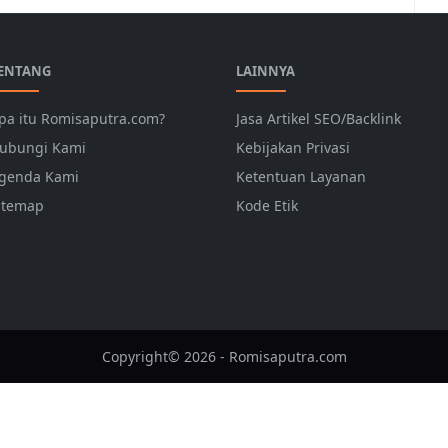
ENTANG
LAINNYA
pa itu Romisaputra.com?
Jasa Artikel SEO/Backlink
ubungi Kami
Kebijakan Privasi
genda Kami
Ketentuan Layanan
itemap
Kode Etik
Copyright© 2026 - Romisaputra.com