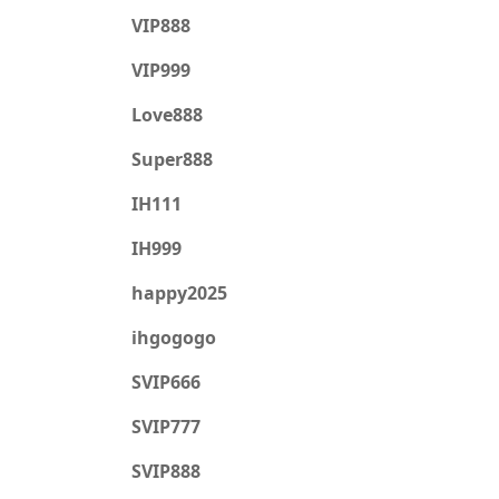
VIP888
VIP999
Love888
Super888
IH111
IH999
happy2025
ihgogogo
SVIP666
SVIP777
SVIP888