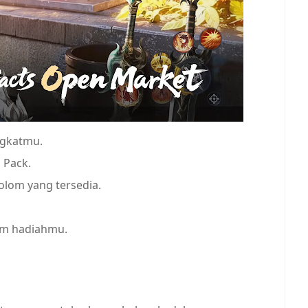
ngkatmu.
 Pack.
olom yang tersedia.
im hadiahmu.