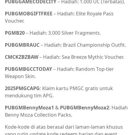
PUBGGAMECODECITY
– Hadiah: 1.000 UC (Terbatas).
PUBGMOBGIFTFREE
– Hadiah: Elite Royale Pass
Voucher.
PGMB20
– Hadiah: 3.000 Silver Fragments.
PUBGMBRAUC
– Hadiah: Brazil Championship Outfit.
CMCKZBZBAW
– Hadiah: Sea Breeze Mythic Voucher.
PUBGMBGCCTODAY
– Hadiah: Random Top-tier
Weapon Skin.
2025PMGCAPG
: Klaim kartu PMGC gratis untuk
mendukung tim APG.
PUBGMBennyMoza1
&
PUBGMBennyMoza2
: Hadiah
Benny Moza Collection Packs.
Kode‑kode di atas berasal dari laman‑laman khusus
yang rutin update kode redeem harian dan event