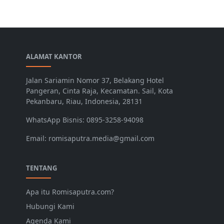
ALAMAT KANTOR
Jalan Sariamin Nomor 37, Belakang Hotel
Pangeran, Cinta Raja, Kecamatan. Sail, Kota
Pekanbaru, Riau, Indonesia, 28131
WhatsApp Bisnis: 0895-3258-94098
Email: romisaputra.media@gmail.com
TENTANG
Apa itu Romisaputra.com?
Hubungi Kami
Agenda Kami