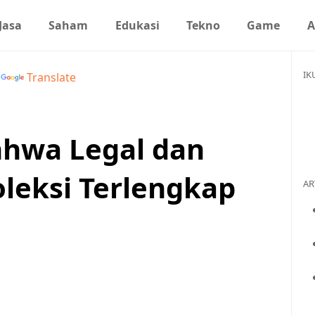
Jasa
Saham
Edukasi
Tekno
Game
A
IK
y
Translate
nhwa Legal dan
leksi Terlengkap
AR