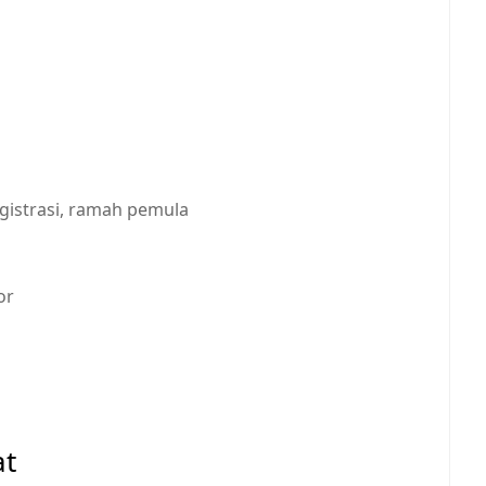
gistrasi, ramah pemula
or
at