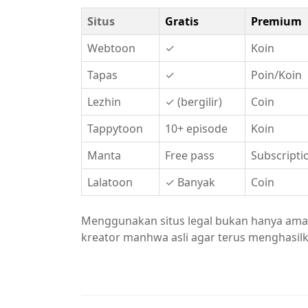
Situs
Gratis
Premium
Webtoon
✓
Koin
Tapas
✓
Poin/Koin
Lezhin
✓
(bergilir)
Coin
Tappytoon
10+ episode
Koin
Manta
Free pass
Subscripti
Lalatoon
✓
Banyak
Coin
Menggunakan situs legal bukan hanya aman
kreator manhwa asli agar terus menghasilk