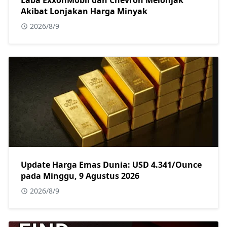
Akibat Lonjakan Harga Minyak
2026/8/9
Update Harga Emas Dunia: USD 4.341/Ounce
pada Minggu, 9 Agustus 2026
2026/8/9