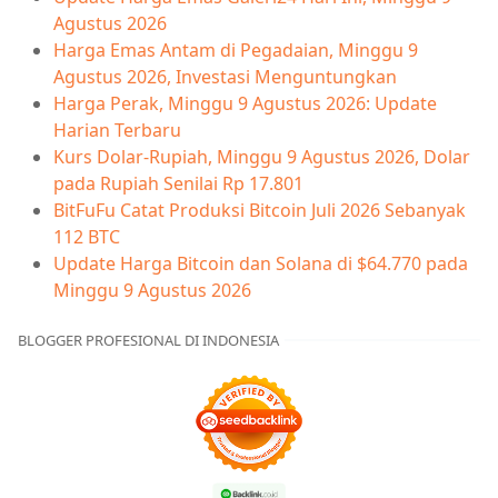
Agustus 2026
Harga Emas Antam di Pegadaian, Minggu 9
Agustus 2026, Investasi Menguntungkan
Harga Perak, Minggu 9 Agustus 2026: Update
Harian Terbaru
Kurs Dolar-Rupiah, Minggu 9 Agustus 2026, Dolar
pada Rupiah Senilai Rp 17.801
BitFuFu Catat Produksi Bitcoin Juli 2026 Sebanyak
112 BTC
Update Harga Bitcoin dan Solana di $64.770 pada
Minggu 9 Agustus 2026
BLOGGER PROFESIONAL DI INDONESIA