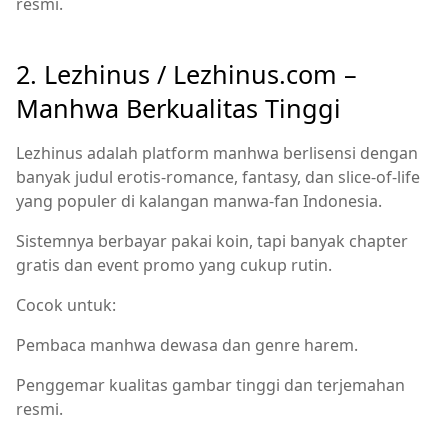
resmi.
2. Lezhinus / Lezhinus.com –
Manhwa Berkualitas Tinggi
Lezhinus adalah platform manhwa berlisensi dengan
banyak judul erotis‑romance, fantasy, dan slice‑of‑life
yang populer di kalangan manwa‑fan Indonesia.
Sistemnya berbayar pakai koin, tapi banyak chapter
gratis dan event promo yang cukup rutin.
Cocok untuk:
Pembaca manhwa dewasa dan genre harem.
Penggemar kualitas gambar tinggi dan terjemahan
resmi.