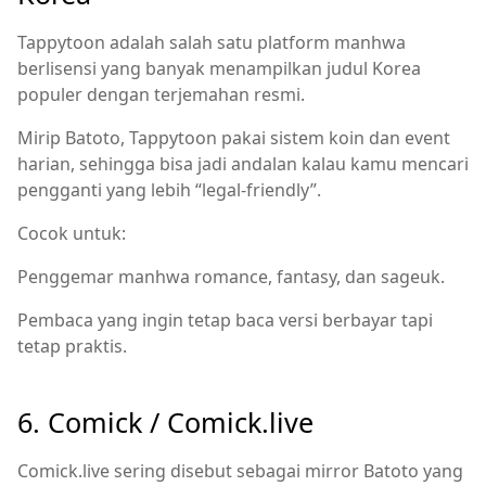
Tappytoon adalah salah satu platform manhwa
berlisensi yang banyak menampilkan judul Korea
populer dengan terjemahan resmi.
Mirip Batoto, Tappytoon pakai sistem koin dan event
harian, sehingga bisa jadi andalan kalau kamu mencari
pengganti yang lebih “legal‑friendly”.
Cocok untuk:
Penggemar manhwa romance, fantasy, dan sageuk.
Pembaca yang ingin tetap baca versi berbayar tapi
tetap praktis.
6. Comick / Comick.live
Comick.live sering disebut sebagai mirror Batoto yang