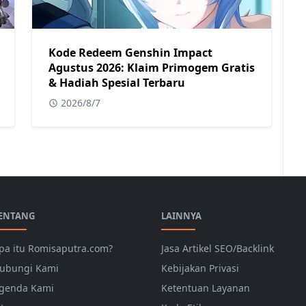
Kode Redeem Genshin Impact
Agustus 2026: Klaim Primogem Gratis
& Hadiah Spesial Terbaru
2026/8/7
ENTANG
LAINNYA
pa itu Romisaputra.com?
Jasa Artikel SEO/Backlink
ubungi Kami
Kebijakan Privasi
genda Kami
Ketentuan Layanan