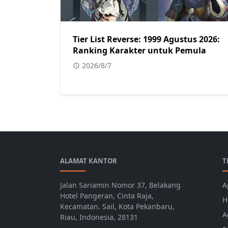
Tier List Reverse: 1999 Agustus 2026:
Ranking Karakter untuk Pemula
2026/8/7
ALAMAT KANTOR
T
Jalan Sariamin Nomor 37, Belakang
A
Hotel Pangeran, Cinta Raja,
H
Kecamatan. Sail, Kota Pekanbaru,
A
Riau, Indonesia, 28131