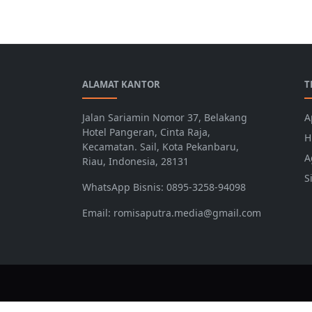
ALAMAT KANTOR
T
Jalan Sariamin Nomor 37, Belakang
A
Hotel Pangeran, Cinta Raja,
H
Kecamatan. Sail, Kota Pekanbaru,
A
Riau, Indonesia, 28131
S
WhatsApp Bisnis: 0895-3258-94098
Email: romisaputra.media@gmail.com