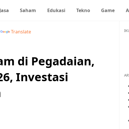
Jasa
Saham
Edukasi
Tekno
Game
A
IK
y
Translate
m di Pegadaian,
6, Investasi
AR
n