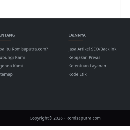
ENTANG
LAINNYA
pa itu Romisaputra.com?
Jasa Artikel SEO/Backlink
ubungi Kami
Kebijakan Privasi
genda Kami
Ketentuan Layanan
itemap
Kode Etik
Copyright© 2026 - Romisaputra.com