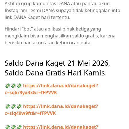
Aktif di grup komunitas DANA atau pantau akun
Instagram resmi DANA supaya tidak ketinggalan info
link DANA Kaget hari tertentu.
Hindari “bot” atau aplikasi pihak ketiga yang
mengklaim bisa menghasilkan saldo gratis, karena
berisiko ban akun atau kebocoran data.
Saldo Dana Kaget 21 Mei 2026,
Saldo Dana Gratis Hari Kamis
💸💸💸
https://link.dana.id/danakaget?
c=sqkr9ya3x&r=fFPVVK
💸💸💸
https://link.dana.id/danakaget?
c=slq49w9ft&r=fFPVVK
💸💸💸
https://link.dana.id/danakaget?