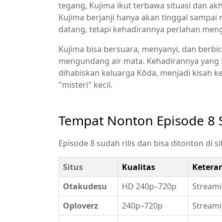
tegang, Kujima ikut terbawa situasi dan 
Kujima berjanji hanya akan tinggal sampai
datang, tetapi kehadirannya perlahan men
Kujima bisa bersuara, menyanyi, dan berb
mengundang air mata. Kehadirannya yang
dihabiskan keluarga Kōda, menjadi kisah k
"misteri" kecil.
Tempat Nonton Episode 8 S
Episode 8 sudah rilis dan bisa ditonton di si
Situs
Kualitas
Ketera
Otakudesu
HD 240p–720p
Streami
Oploverz
240p–720p
Streami