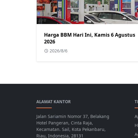
Harga BBM Hari Ini, Kamis 6 Agustus
2026
2026/8/6
ALAMAT KANTOR
T
Jalan Sariamin Nomor 37, Belakang
A
Hotel Pangeran, Cinta Raja,
H
Kecamatan. Sail, Kota Pekanbaru,
A
Riau, Indonesia, 28131