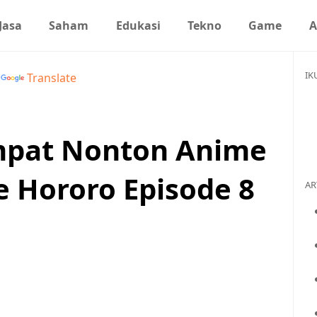
Jasa
Saham
Edukasi
Tekno
Game
A
IK
y
Translate
empat Nonton Anime
e Hororo Episode 8
AR