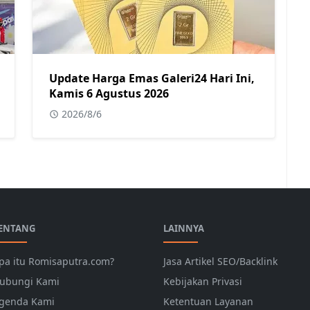
Update Harga Emas Galeri24 Hari Ini,
Kamis 6 Agustus 2026
2026/8/6
ENTANG
LAINNYA
pa itu Romisaputra.com?
Jasa Artikel SEO/Backlink
ubungi Kami
Kebijakan Privasi
genda Kami
Ketentuan Layanan