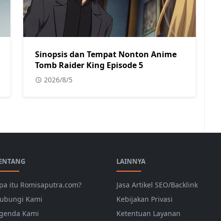
Sinopsis dan Tempat Nonton Anime
Tomb Raider King Episode 5
2026/8/5
ENTANG
LAINNYA
pa itu Romisaputra.com?
Jasa Artikel SEO/Backlink
ubungi Kami
Kebijakan Privasi
genda Kami
Ketentuan Layanan