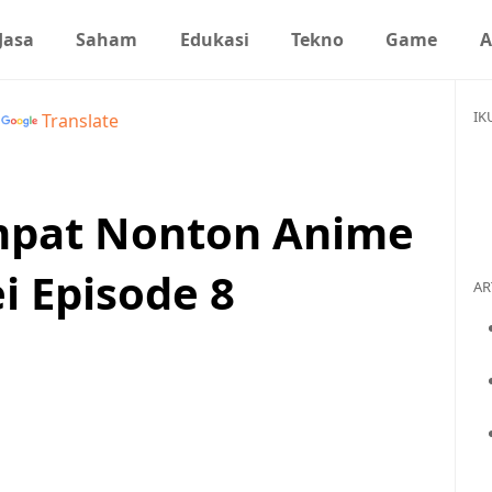
Jasa
Saham
Edukasi
Tekno
Game
A
IK
y
Translate
empat Nonton Anime
 Episode 8
AR