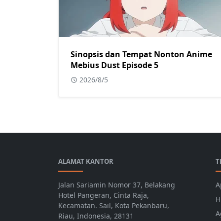
Sinopsis dan Tempat Nonton Anime
Mebius Dust Episode 5
2026/8/5
ALAMAT KANTOR
T
Jalan Sariamin Nomor 37, Belakang
A
Hotel Pangeran, Cinta Raja,
H
Kecamatan. Sail, Kota Pekanbaru,
A
Riau, Indonesia, 28131