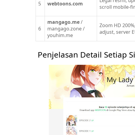
Legal resmi, upd
5
webtoons.com
scroll mobile-fi
mangago.me
/
Zoom HD 200%,
6
mangago.zone /
adjust, server 
youhim.me
Penjelasan Detail Setiap S