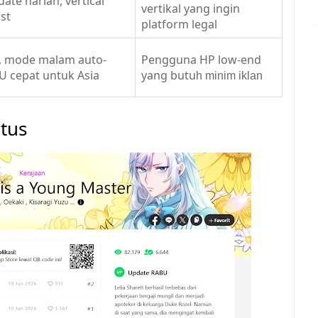
ate harian, vertical
vertikal yang ingin
rst
platform legal
 mode malam auto-
Pengguna HP low-end
EU cepat untuk Asia
yang butu
h minim iklan
itus