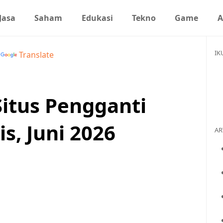
Jasa
Saham
Edukasi
Tekno
Game
A
IK
y
Translate
itus Pengganti
s, Juni 2026
AR