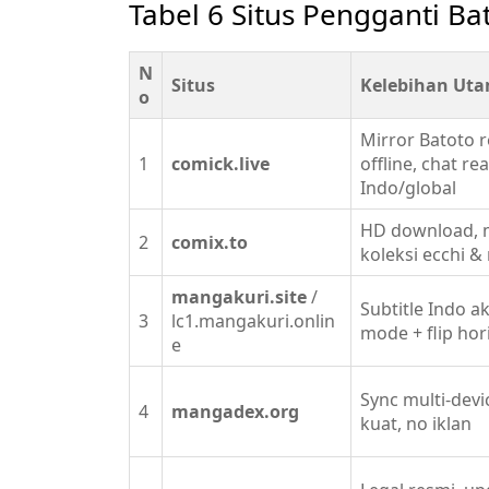
Tabel 6 Situs Pengganti Ba
N
Situs
Kelebihan Uta
o
Mirror Batoto 
1
comick.live
offline, chat r
Indo/global
HD download, m
2
comix.to
koleksi ecchi 
mangakuri.site
/
Subtitle Indo ak
3
lc1.mangakuri.onlin
mode + flip hor
e
Sync multi-devi
4
mangadex.org
kuat, no iklan