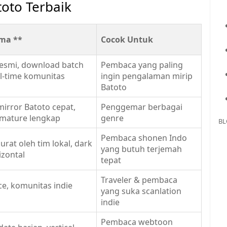
toto Terbaik
ma **
Cocok Untuk
resmi, download batch
Pembaca yang paling
eal-time komunitas
ingin pengalaman mirip
Batoto
irror Batoto cepat,
Penggemar berbagai
& mature lengkap
genre
BL
Pembaca shonen Indo
urat oleh tim lokal, dark
yang butuh terjemah
izontal
tepat
Traveler & pembaca
ce, komunitas indie
yang suka scanlation
indie
Pembaca webtoon