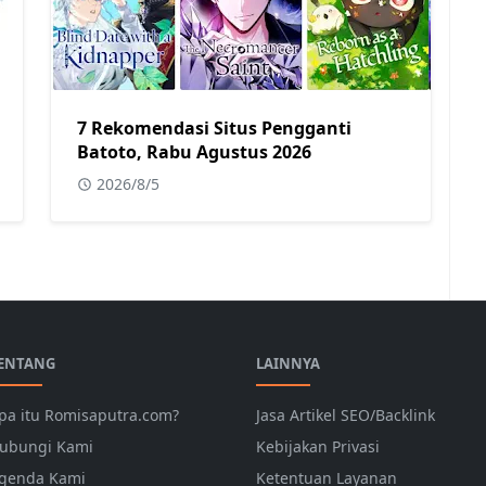
7 Rekomendasi Situs Pengganti
Batoto, Rabu Agustus 2026
2026/8/5
ENTANG
LAINNYA
pa itu Romisaputra.com?
Jasa Artikel SEO/Backlink
ubungi Kami
Kebijakan Privasi
genda Kami
Ketentuan Layanan