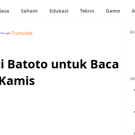
Jasa
Saham
Edukasi
Tekno
Game
A
IK
y
Translate
ti Batoto untuk Baca
 Kamis
AR