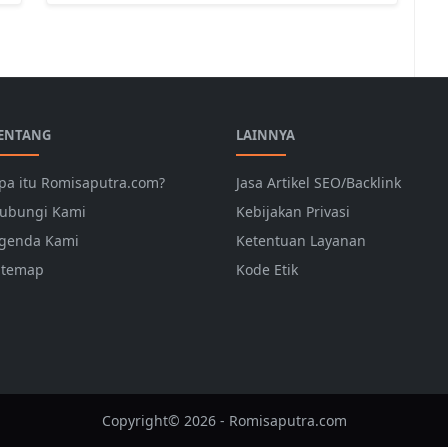
ENTANG
LAINNYA
pa itu Romisaputra.com?
Jasa Artikel SEO/Backlink
ubungi Kami
Kebijakan Privasi
genda Kami
Ketentuan Layanan
itemap
Kode Etik
Copyright© 2026 - Romisaputra.com