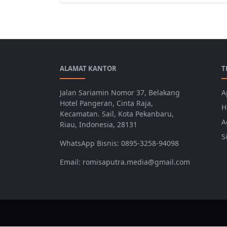
ALAMAT KANTOR
T
Jalan Sariamin Nomor 37, Belakang
A
Hotel Pangeran, Cinta Raja,
H
Kecamatan. Sail, Kota Pekanbaru,
A
Riau, Indonesia, 28131
S
WhatsApp Bisnis: 0895-3258-94098
Email: romisaputra.media@gmail.com