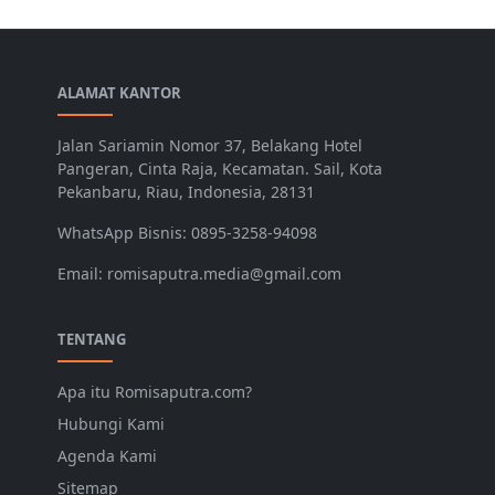
ALAMAT KANTOR
Jalan Sariamin Nomor 37, Belakang Hotel
Pangeran, Cinta Raja, Kecamatan. Sail, Kota
Pekanbaru, Riau, Indonesia, 28131
WhatsApp Bisnis: 0895-3258-94098
Email: romisaputra.media@gmail.com
TENTANG
Apa itu Romisaputra.com?
Hubungi Kami
Agenda Kami
Sitemap