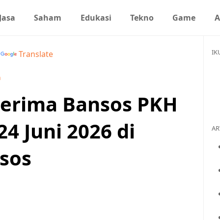
Jasa
Saham
Edukasi
Tekno
Game
A
IK
y
Translate
n
nerima Bansos PKH
4 Juni 2026 di
AR
nsos