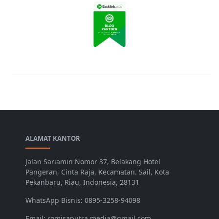
ALAMAT KANTOR
Jalan Sariamin Nomor 37, Belakang Hotel
Pangeran, Cinta Raja, Kecamatan. Sail, Kota
Pekanbaru, Riau, Indonesia, 28131
WhatsApp Bisnis: 0895-3258-94098
Email: romisaputra.media@gmail.com