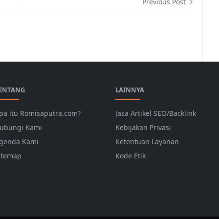
Previous Post
ENTANG
LAINNYA
pa itu Romisaputra.com?
Jasa Artikel SEO/Backlink
ubungi Kami
Kebijakan Privasi
genda Kami
Ketentuan Layanan
itemap
Kode Etik