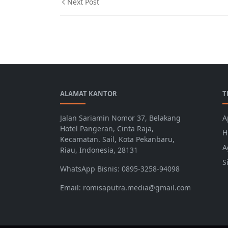
Next Post
Berita,Bisnis
ALAMAT KANTOR
T
Jalan Sariamin Nomor 37, Belakang
A
Hotel Pangeran, Cinta Raja,
H
Kecamatan. Sail, Kota Pekanbaru,
A
Riau, Indonesia, 28131
S
WhatsApp Bisnis: 0895-3258-94098
Email: romisaputra.media@gmail.com