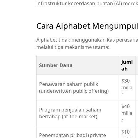
infrastruktur kecerdasan buatan (AI) merek
Cara Alphabet Mengumpul
Alphabet tidak menggunakan kas perusaha
melalui tiga mekanisme utama:
Juml
Sumber Dana
ah
$30
Penawaran saham publik
milia
(underwritten public offering)
r
$40
Program penjualan saham
milia
bertahap (at-the-market)
r
$10
Penempatan pribadi (private