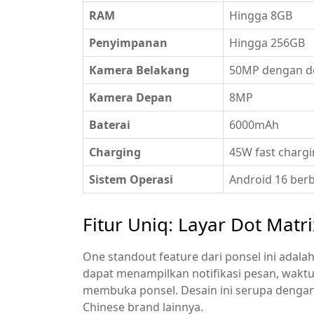
RAM
Hingga 8GB
Penyimpanan
Hingga 256GB
Kamera Belakang
50MP dengan de
Kamera Depan
8MP
Baterai
6000mAh
Charging
45W fast charg
Sistem Operasi
Android 16 berb
Fitur Uniq: Layar Dot Matr
One standout feature dari ponsel ini adala
dapat menampilkan notifikasi pesan, waktu/
membuka ponsel. Desain ini serupa dengan
Chinese brand lainnya.