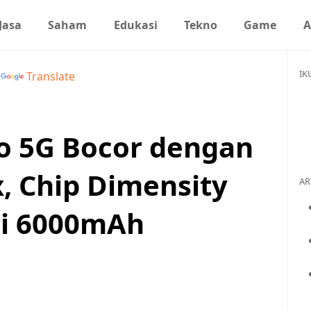
Jasa
Saham
Edukasi
Tekno
Game
A
IK
y
Translate
ro 5G Bocor dengan
, Chip Dimensity
AR
ai 6000mAh