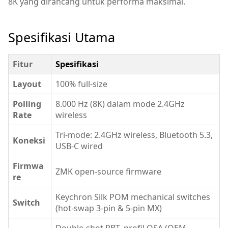
8K yang dirancang untuk performa maksimal.
Spesifikasi Utama
Fitur
Spesifikasi
Layout
100% full-size
Polling
8.000 Hz (8K) dalam mode 2.4GHz
Rate
wireless
Tri-mode: 2.4GHz wireless, Bluetooth 5.3,
Koneksi
USB-C wired
Firmwa
ZMK open-source firmware
re
Keychron Silk POM mechanical switches
Switch
(hot-swap 3-pin & 5-pin MX)