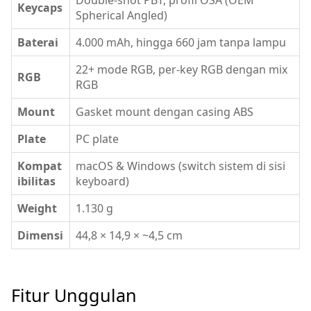
Double-shot PBT, profil OSA (OEM
Keycaps
Spherical Angled)
Baterai
4.000 mAh, hingga 660 jam tanpa lampu
22+ mode RGB, per-key RGB dengan mix
RGB
RGB
Mount
Gasket mount dengan casing ABS
Plate
PC plate
Kompat
macOS & Windows (switch sistem di sisi
ibilitas
keyboard)
Weight
1.130 g
Dimensi
44,8 × 14,9 × ~4,5 cm
Fitur Unggulan