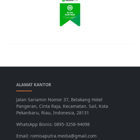
ALAMAT KANTOR
Jalan Sariamin Nomor 37, Belakang Hotel
Pangeran, Cinta Raja, Kecamatan. Sail, Kota
Pekanbaru, Riau, Indonesia, 28131
WhatsApp Bisnis: 0895-3258-94098
Email: romisaputra.media@gmail.com