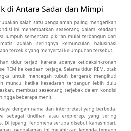
k di Antara Sadar dan Mimpi
erupakan salah satu pengalaman paling mengerikan
Kondisi ini menempatkan seseorang dalam keadaan
a lumpuh sementara pikiran mulai terbangun dari
matis adalah seringnya kemunculan halusinasi
aan tercekik yang menyertai kelumpuhan tersebut.
han tidur terjadi karena adanya ketidaksinkronan
fase REM ke keadaan terjaga. Selama tidur REM, otak
angka untuk mencegah tubuh bergerak mengikuti
h muncul ketika kesadaran terbangun lebih dulu
askan, membuat seseorang terjebak dalam kondisi
 hingga beberapa menit.
budaya dengan nama dan interpretasi yang berbeda-
a sebagai tindihan atau erep-erep, yang sering
. Di Jepang, fenomena serupa disebut kanashibari,
ahan, pengalaman ini melahirkan legenda tentang