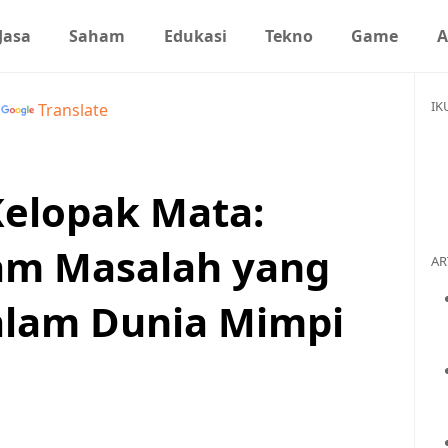
Jasa
Saham
Edukasi
Tekno
Game
A
IK
y
Translate
 Kelopak Mata:
am Masalah yang
AR
alam Dunia Mimpi