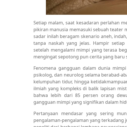
Setiap malam, saat kesadaran perlahan me
pikiran manusia memasuki sebuah teater 
sadar inilah beragam skenario aneh, ind
tanpa naskah yang jelas. Hampir setiap
setelah mengalami mimpi yang terasa begi
mengingat sepotong pun cerita yang baru s
Fenomena gangguan dalam dunia mimpi in
psikolog, dan neurolog selama berabad-ab
kelumpuhan tidur, hingga ketidakmampua
ilmiah yang kompleks di balik lapisan mis
bahwa lebih dari 85 persen orang dewa
gangguan mimpi yang signifikan dalam hi
Pertanyaan mendasar yang sering mun
pengalaman-pengalaman yang terkadang just
peneliti dari berbagai lembaga neuroscie