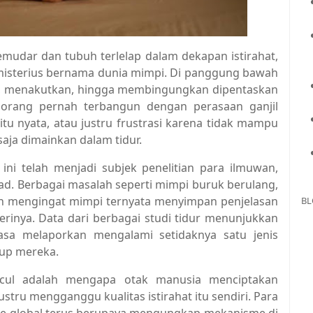
mudar dan tubuh terlelap dalam dekapan istirahat,
misterius bernama dunia mimpi. Di panggung bawah
ah, menakutkan, hingga membingungkan dipentaskan
 orang pernah terbangun dengan perasaan ganjil
tu nyata, atau justru frustrasi karena tidak mampu
aja dimainkan dalam tidur.
i telah menjadi subjek penelitian para ilmuwan,
ad. Berbagai masalah seperti mimpi buruk berulang,
n mengingat mimpi ternyata menyimpan penjelasan
BL
terinya. Data dari berbagai studi tidur menunjukkan
sa melaporkan mengalami setidaknya satu jenis
dup mereka.
cul adalah mengapa otak manusia menciptakan
ru mengganggu kualitas istirahat itu sendiri. Para
nce global terus berupaya mengungkap mekanisme di