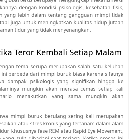
annya dengan kondisi psikologis, kesehatan fisik,
an yang lebih dalam tentang gangguan mimpi tidak
tapi juga untuk meningkatkan kualitas hidup jutaan
laman tidur yang tidak menyenangkan.
ika Teror Kembali Setiap Malam
dengan tema serupa merupakan salah satu keluhan
ini berbeda dari mimpi buruk biasa karena sifatnya
a dampak psikologis yang signifikan hingga ke
laminya mungkin akan merasa cemas setiap kali
enario menakutkan yang sama mungkin akan
bahwa mimpi buruk berulang sering kali merupakan
esaikan atau stres kronis yang tertanam dalam alam
idur, khususnya fase REM atau Rapid Eye Movement,
ng sulit dihadapi saat terjaga. Ketika proses ini