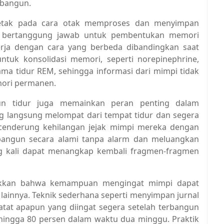
rbangun.
letak pada cara otak memproses dan menyimpan
ng bertanggung jawab untuk pembentukan memori
erja dengan cara yang berbeda dibandingkan saat
untuk konsolidasi memori, seperti norepinephrine,
ama tidur REM, sehingga informasi dari mimpi tidak
mori permanen.
ngun tidur juga memainkan peran penting dalam
langsung melompat dari tempat tidur dan segera
al cenderung kehilangan jejak mimpi mereka dengan
erbangun secara alami tanpa alarm dan meluangkan
ng kali dapat menangkap kembali fragmen-fragmen
jukkan bahwa kemampuan mengingat mimpi dapat
f lainnya. Teknik sederhana seperti menyimpan jurnal
tat apapun yang diingat segera setelah terbangun
 hingga 80 persen dalam waktu dua minggu. Praktik