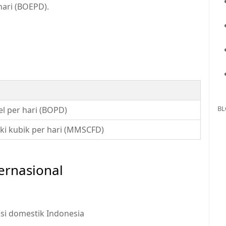
hari (BOEPD).
BL
el per hari (BOPD)
aki kubik per hari (MMSCFD)
ernasional
ksi domestik Indonesia