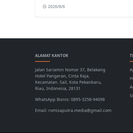
2026/8/6
ALAMAT KANTOR
T
Jalan Sariamin Nomor 37, Belakang
A
Hotel Pangeran, Cinta Raja,
H
Kecamatan. Sail, Kota Pekanbaru,
A
Riau, Indonesia, 28131
S
WhatsApp Bisnis: 0895-3258-94098
Email: romisaputra.media@gmail.com