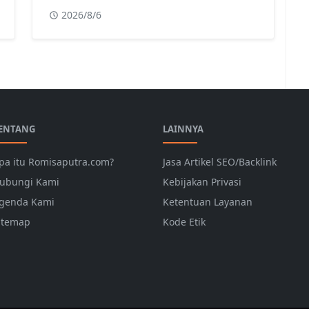
2026/8/6
ENTANG
LAINNYA
pa itu Romisaputra.com?
Jasa Artikel SEO/Backlink
ubungi Kami
Kebijakan Privasi
genda Kami
Ketentuan Layanan
itemap
Kode Etik