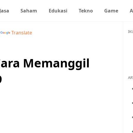
Jasa
Saham
Edukasi
Tekno
Game
A
IK
y
Translate
ara Memanggil
9
AR