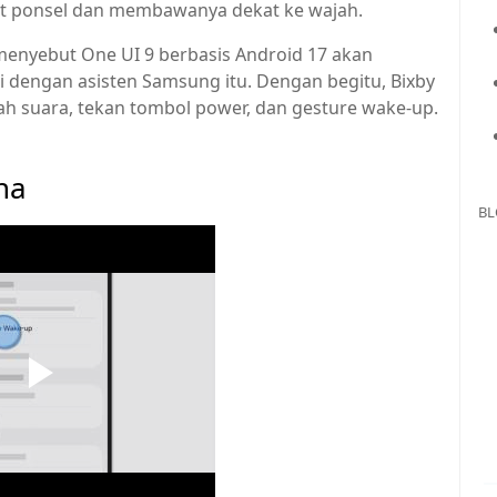
t ponsel dan membawanya dekat ke wajah.
 menyebut One UI 9 berbasis Android 17 akan
dengan asisten Samsung itu. Dengan begitu, Bixby
tah suara, tekan tombol power, dan gesture wake-up.
na
BL