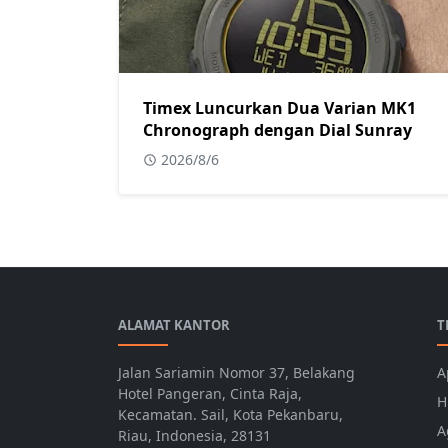
Timex Luncurkan Dua Varian MK1
Chronograph dengan Dial Sunray
2026/8/6
ALAMAT KANTOR
T
Jalan Sariamin Nomor 37, Belakang
A
Hotel Pangeran, Cinta Raja,
H
Kecamatan. Sail, Kota Pekanbaru,
A
Riau, Indonesia, 28131