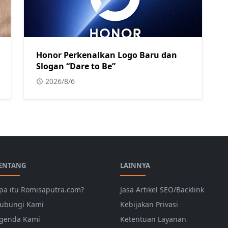
Honor Perkenalkan Logo Baru dan
Slogan “Dare to Be”
2026/8/6
ENTANG
LAINNYA
pa itu Romisaputra.com?
Jasa Artikel SEO/Backlink
ubungi Kami
Kebijakan Privasi
genda Kami
Ketentuan Layanan