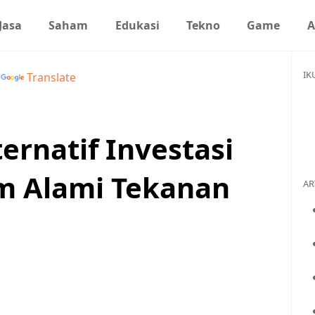
Jasa
Saham
Edukasi
Tekno
Game
A
IK
y
Translate
ternatif Investasi
m Alami Tekanan
AR