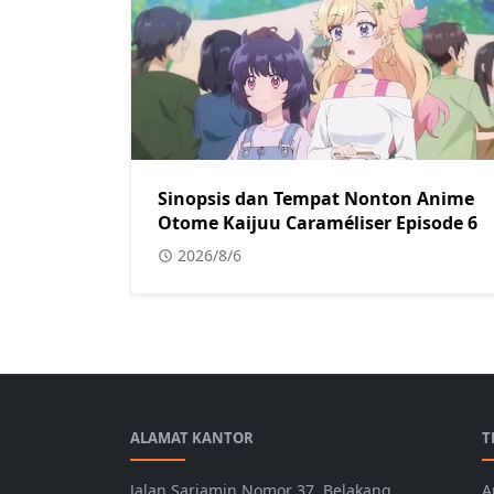
Sinopsis dan Tempat Nonton Anime
Otome Kaijuu Caraméliser Episode 6
2026/8/6
ALAMAT KANTOR
T
Jalan Sariamin Nomor 37, Belakang
A