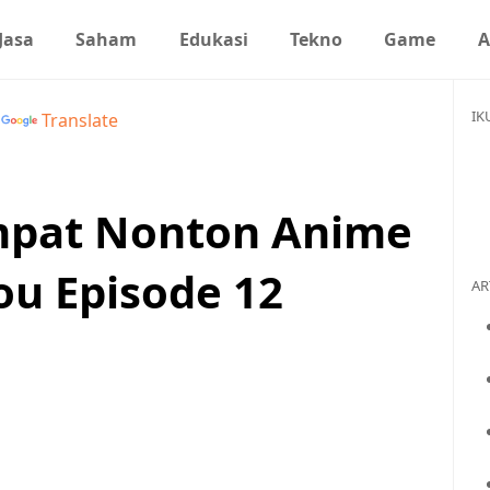
Jasa
Saham
Edukasi
Tekno
Game
A
IK
y
Translate
empat Nonton Anime
u Episode 12
AR