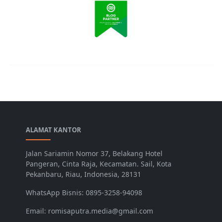
ALAMAT KANTOR
Jalan Sariamin Nomor 37, Belakang Hotel
Pangeran, Cinta Raja, Kecamatan. Sail, Kota
Pekanbaru, Riau, Indonesia, 28131
WhatsApp Bisnis: 0895-3258-94098
Email: romisaputra.media@gmail.com