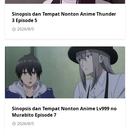
Sinopsis dan Tempat Nonton Anime Thunder
3 Episode 5
2026/8/5
Sinopsis dan Tempat Nonton Anime Lv999 no
Murabito Episode 7
2026/8/5