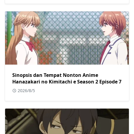
Sinopsis dan Tempat Nonton Anime
Hanazakari no Kimitachi e Season 2 Episode 7
2026/8/5