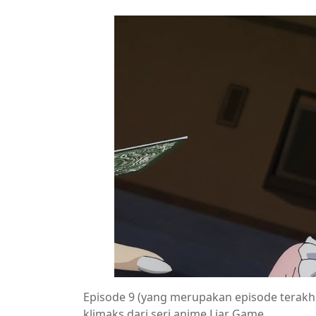
Episode 9 (yang merupakan episode terakhi
klimaks dari seri anime Liar Game.