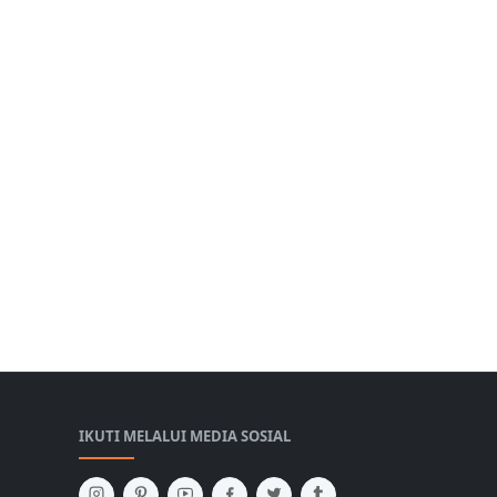
IKUTI MELALUI MEDIA SOSIAL