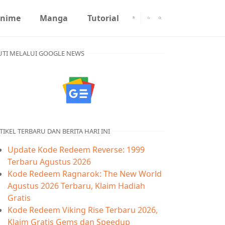
nime
Manga
Tutorial
UTI MELALUI GOOGLE NEWS
TIKEL TERBARU DAN BERITA HARI INI
Update Kode Redeem Reverse: 1999
Terbaru Agustus 2026
Kode Redeem Ragnarok: The New World
Agustus 2026 Terbaru, Klaim Hadiah
Gratis
Kode Redeem Viking Rise Terbaru 2026,
Klaim Gratis Gems dan Speedup