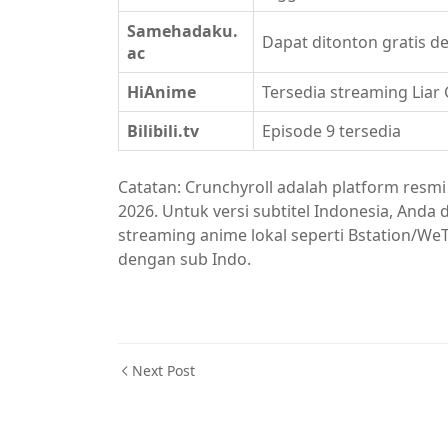
Samehadaku.
Dapat ditonton gratis d
ac
HiAnime
Tersedia streaming Liar
Bilibili.tv
Episode 9 tersedia
Catatan: Crunchyroll adalah platform resmi
2026. Untuk versi subtitel Indonesia, Anda
streaming anime lokal seperti Bstation/W
dengan sub Indo.
Next Post