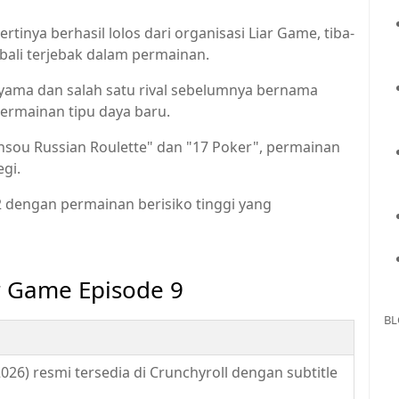
tinya berhasil lolos dari organisasi Liar Game, tiba-
ali terjebak dalam permainan.
iyama dan salah satu rival sebelumnya bernama
ermainan tipu daya baru.
nsou Russian Roulette" dan "17 Poker", permainan
gi.
 2 dengan permainan berisiko tinggi yang
 Game Episode 9
BL
026) resmi tersedia di Crunchyroll dengan subtitle