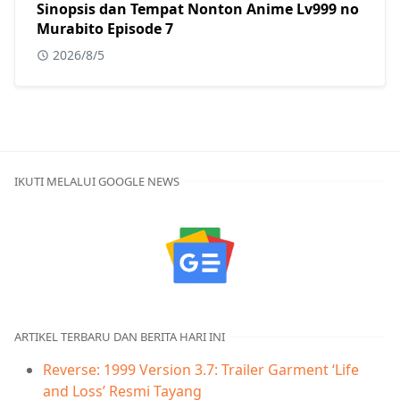
Sinopsis dan Tempat Nonton Anime Lv999 no
Murabito Episode 7
2026/8/5
IKUTI MELALUI GOOGLE NEWS
ARTIKEL TERBARU DAN BERITA HARI INI
Reverse: 1999 Version 3.7: Trailer Garment ‘Life
and Loss’ Resmi Tayang