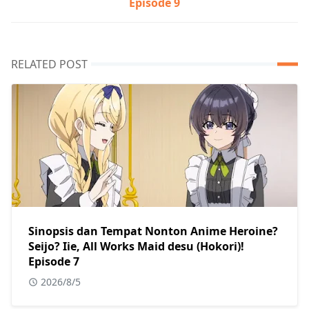
Episode 9
RELATED POST
Sinopsis dan Tempat Nonton Anime Heroine?
Seijo? Iie, All Works Maid desu (Hokori)!
Episode 7
2026/8/5