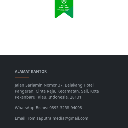
ALAMAT KANTOR
Jalan Sariamin Nomor 37, Belakang Hotel
Pangeran, Cinta Raja, Kecamatan. Sail, Kota
Pekanbaru, Riau, Indonesia, 28131
WhatsApp Bisnis: 0895-3258-94098
Email: romisaputra.media@gmail.com