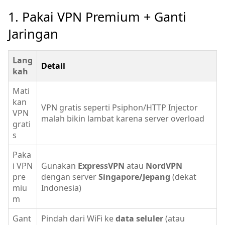
1. Pakai VPN Premium + Ganti
Jaringan
Lang
Detail
kah
Mati
kan
VPN gratis seperti Psiphon/HTTP Injector
VPN
malah bikin lambat karena server overload
grati
s
Paka
i VPN
Gunakan
ExpressVPN
atau
NordVPN
pre
dengan server
Singapore/Jepang
(dekat
miu
Indonesia)
m
Gant
Pindah dari WiFi ke
data seluler
(atau