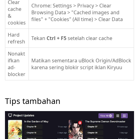
Clear
Chrome: Settings > Privacy > Clear
cache
Browsing Data > "Cached images and
&
files" + "Cookies" (All time) > Clear Data
cookies
Hard
Tekan
Ctrl + F5
setelah clear cache
refresh
Nonakt
ifkan
Matikan sementara uBlock Origin/AdBlock
ad-
karena sering blokir script iklan Kiryuu
blocker
Tips tambahan