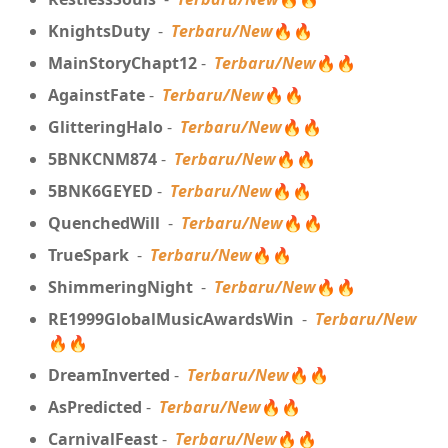
KnightsDuty
-
Terbaru/New
🔥🔥
MainStoryChapt12
-
Terbaru/New
🔥🔥
AgainstFate
-
Terbaru/New
🔥🔥
GlitteringHalo
-
Terbaru/New
🔥🔥
5BNKCNM874
-
Terbaru/New
🔥🔥
5BNK6GEYED
-
Terbaru/New
🔥🔥
QuenchedWill
-
Terbaru/New
🔥🔥
TrueSpark
-
Terbaru/New
🔥🔥
ShimmeringNight
-
Terbaru/New
🔥🔥
RE1999GlobalMusicAwardsWin
-
Terbaru/New
🔥🔥
DreamInverted
-
Terbaru/New
🔥🔥
AsPredicted
-
Terbaru/New
🔥🔥
CarnivalFeast
-
Terbaru/New
🔥🔥