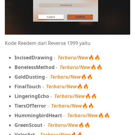
Kode Reedem dari Reverse 1999 yaitu
IncisedDrawing
-
Terbaru/New
🔥🔥
BonelessMethod
-
Terbaru/New
🔥🔥
GoldDusting
-
Terbaru/New
🔥🔥
FinalTouch
-
Terbaru/New
🔥🔥
LingeringEcho
-
Terbaru/New
🔥🔥
TiersOfTerror
-
Terbaru/New
🔥🔥
HummingbirdHeart
-
Terbaru/New
🔥🔥
G
reenScout
-
Terbaru/New
🔥🔥
ValorAct
-
Terbaru/New
🔥🔥